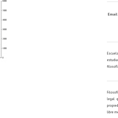
Emai
Escuel
estudia
filosof
Filosof
legal 
propied
libre 