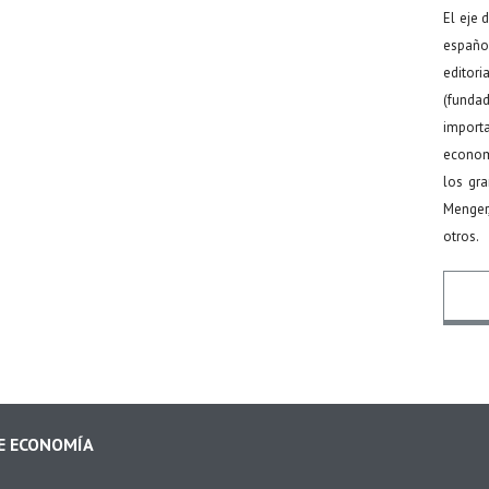
El eje 
español
editor
(funda
import
econom
los gr
Menger
otros.
Nomb
DE ECONOMÍA
Email