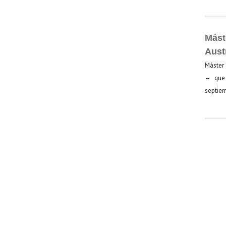
Mást
Aust
Máster 
— que 
septiem