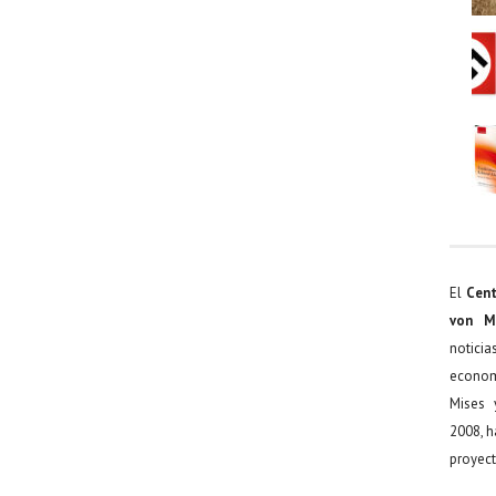
El
Cent
von M
noticia
econom
Mises 
2008, h
proyect