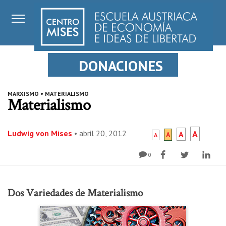
DONACIONES
MARXISMO
•
MATERIALISMO
Materialismo
Ludwig von Mises
•
abril 20, 2012
A
A
A
A
0
Dos Variedades de Materialismo