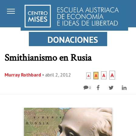
DONACIONES
Smithianismo en Rusia
Murray Rothbard
•
abril 2, 2012
A
A
A
A
0