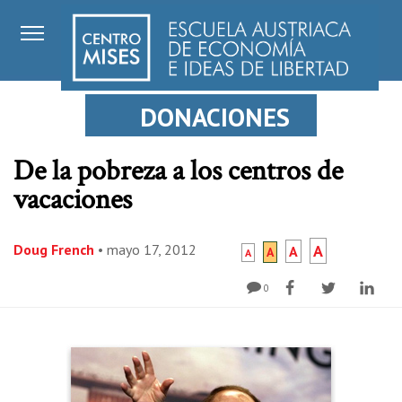
DONACIONES
De la pobreza a los centros de
vacaciones
Doug French
•
mayo 17, 2012
A
A
A
A
0