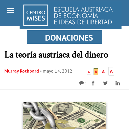
DONACIONES
La teoría austriaca del dinero
Murray Rothbard
•
mayo 14, 2012
A
A
A
A
0