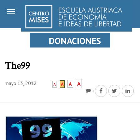
DONACIONES
The99
mayo 13, 2012
A
A
A
A
0