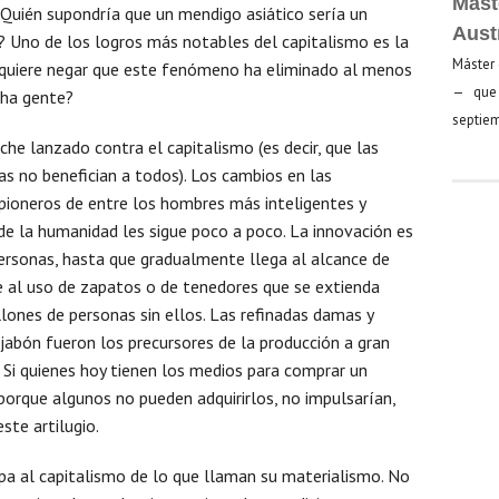
Mást
 ¿Quién supondría que un mendigo asiático sería un
Aust
 Uno de los logros más notables del capitalismo es la
Máster 
n quiere negar que este fenómeno ha eliminado al menos
— que 
cha gente?
septiem
e lanzado contra el capitalismo (es decir, que las
as no benefician a todos). Los cambios en las
pioneros de entre los hombres más inteligentes y
 de la humanidad les sigue poco a poco. La innovación es
ersonas, hasta que gradualmente llega al alcance de
 al uso de zapatos o de tenedores que se extienda
ones de personas sin ellos. Las refinadas damas y
 jabón fueron los precursores de la producción a gran
 Si quienes hoy tienen los medios para comprar un
porque algunos no pueden adquirirlos, no impulsarían,
este artilugio.
pa al capitalismo de lo que llaman su materialismo. No