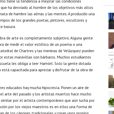
smo tiene la tendencia a mejorar las condiciones
n que ha desviado al hombre de los objetivos más altos
 mata de hambre las almas y las mentes. A producido una
empos de los grandes poetas, pintores, escultores y
ce basura.
 obra de arte es completamente subjetivo. Alguna gente
ara de medir el valor estético de un poema o una
a catedral de Chartres y las meninas de Velázquez pueden
r estas maravillas son bárbaros. Muchos estudiantes
cuela les obliga a leer Hamlet. Solo la gente dotada
 está capacitada para apreciar y disfrutar de la obra de
res educados hay mucha hipocresía. Ponen un aire de
 el arte del pasado y los artistas muertos hace mucho
similar por el artista contemporáneo que aún lucha por
ción por los viejos maestros es en ellos una forma de
ían de los cánones tradicionales y crean unos propios.