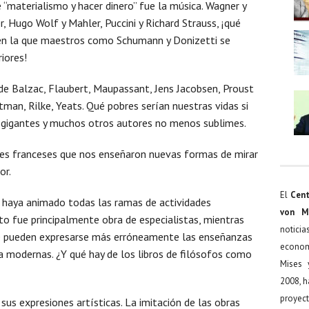
“materialismo y hacer dinero” fue la música. Wagner y
r, Hugo Wolf y Mahler, Puccini y Richard Strauss, ¡qué
 en la que maestros como Schumann y Donizetti se
iores!
de Balzac, Flaubert, Maupassant, Jens Jacobsen, Proust
man, Rilke, Yeats. Qué pobres serían nuestras vidas si
 gigantes y muchos otros autores no menos sublimes.
res franceses que nos enseñaron nuevas formas de mirar
or.
El
Cent
 haya animado todas las ramas de actividades
von M
esto fue principalmente obra de especialistas, mientras
noticia
nte pueden expresarse más erróneamente las enseñanzas
econom
ía modernas. ¿Y qué hay de los libros de filósofos como
Mises 
2008, h
proyect
sus expresiones artísticas. La imitación de las obras