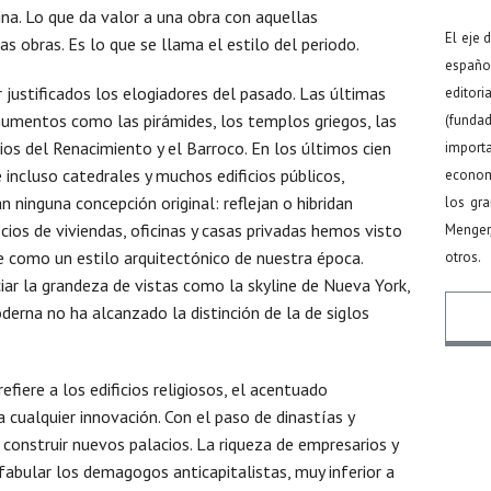
ina. Lo que da valor a una obra con aquellas
El eje 
ras obras. Es lo que se llama el estilo del periodo.
español
 justificados los elogiadores del pasado. Las últimas
editor
umentos como las pirámides, los templos griegos, las
(funda
cios del Renacimiento y el Barroco. En los últimos cien
import
incluso catedrales y muchos edificios públicos,
econom
n ninguna concepción original: reflejan o hibridan
los gr
ficios de viviendas, oficinas y casas privadas hemos visto
Menger
se como un estilo arquitectónico de nuestra época.
otros.
ar la grandeza de vistas como la skyline de Nueva York,
derna no ha alcanzado la distinción de la de siglos
efiere a los edificios religiosos, el acentuado
Nomb
 cualquier innovación. Con el paso de dinastías y
 construir nuevos palacios. La riqueza de empresarios y
fabular los demagogos anticapitalistas, muy inferior a
Email