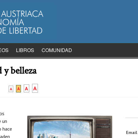
EOS
LIBROS
COMUNIDAD
 y belleza
A
A
A
A
dos
e un
o hace
Emai
ñaden