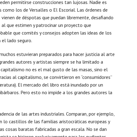
pueden permitirse construcciones tan lujosas. Nadie es
s como los de Versalles o El Escorial. Las órdenes de
no vienen de déspotas que puedan libremente, desafiando
o al que estimen y patrocinar un proyecto que
Mens
robable que comités y consejos adopten las ideas de los
 el lado seguro.
uchos estuvieran preparados para hacer justicia al arte
randes autores y artistas siempre se ha limitado a
 capitalismo no es el mal gusto de las masas, sino el
acias al capitalismo, se convirtieron en “consumidores”
teratura). El mercado del libro está inundado por un
mibárbaros. Pero esto no impide a los grandes autores la
adencia de las artes industriales. Comparan, por ejemplo,
 lo castillos de las familias aristocráticas europeas y
as cosas baratas fabricadas a gran escala. No se dan
nista se hicieron exclusivamente para los pudientes.