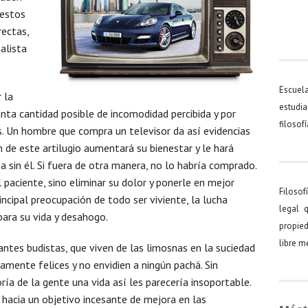
 estos
rectas,
alista
Escuel
 la
estudia
tanta cantidad posible de incomodidad percibida y por
filosof
. Un hombre que compra un televisor da así evidencias
 de este artilugio aumentará su bienestar y le hará
 sin él. Si fuera de otra manera, no lo habría comprado.
l paciente, sino eliminar su dolor y ponerle en mejor
Filosof
incipal preocupación de todo ser viviente, la lucha
legal 
para su vida y desahogo.
propied
libre 
ntes budistas, que viven de las limosnas en la suciedad
tamente felices y no envidien a ningún pachá. Sin
ía de la gente una vida así les parecería insoportable.
 hacia un objetivo incesante de mejora en las