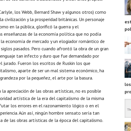
Carlyle, los Webb, Bernard Shaw y algunos otros) como
la civilización y la prosperidad británicas. Un personaje
est
mo en la pública, glorificó la guerra y el
pol
as enseñanzas de la economía política que no podía
e la economía de mercado y un elogiador romántico de
 siglos pasados. Pero cuando afrontó la obra de un gran
un lenguaje tan infecto y duro que fue demandado por
l jurado. Fueron los escritos de Ruskin los que
apitalismo, aparte de ser un mal sistema económico, ha
 grandeza por la pequeñez, el arte por la basura.
los
la apreciación de las obras artísticas, no es posible
pr
rioridad artística de la era del capitalismo de la misma
utar los errores en el razonamiento lógico o en el
periencia. Aún así, ningún hombre sensato sería tan
 de las obras artísticas de la época del capitalismo.