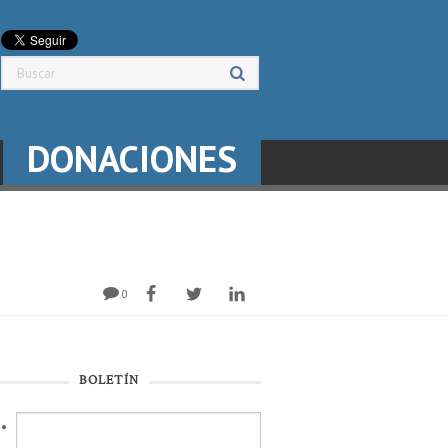
DONACIONES
0
BOLETÍN
l
*