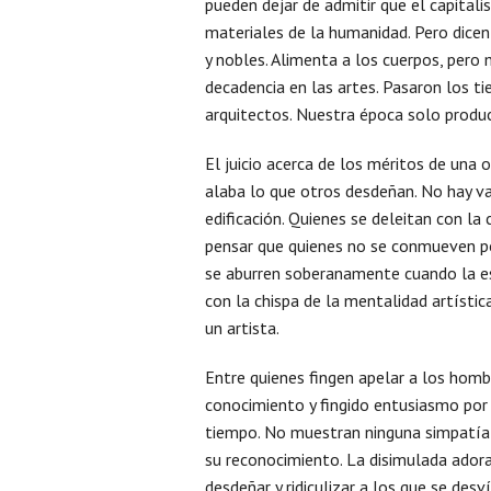
pueden dejar de admitir que el capitali
materiales de la humanidad. Pero dice
y nobles. Alimenta a los cuerpos, pero
decadencia en las artes. Pasaron los ti
arquitectos. Nuestra época solo produ
El juicio acerca de los méritos de una
alaba lo que otros desdeñan. No hay v
edificación. Quienes se deleitan con l
pensar que quienes no se conmueven po
se aburren soberanamente cuando la es
con la chispa de la mentalidad artística
un artista.
Entre quienes fingen apelar a los homb
conocimiento y fingido entusiasmo por
tiempo. No muestran ninguna simpatía 
su reconocimiento. La disimulada adora
desdeñar y ridiculizar a los que se desv