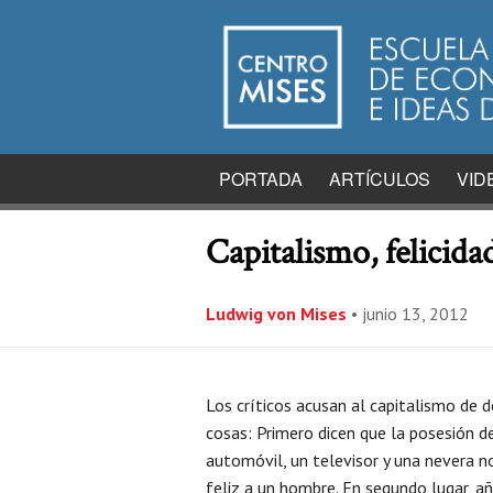
PORTADA
ARTÍCULOS
VID
Capitalismo, felicidad
Ludwig von Mises
•
junio 13, 2012
Los críticos acusan al capitalismo de 
cosas: Primero dicen que la posesión d
automóvil, un televisor y una nevera n
feliz a un hombre. En segundo lugar, a