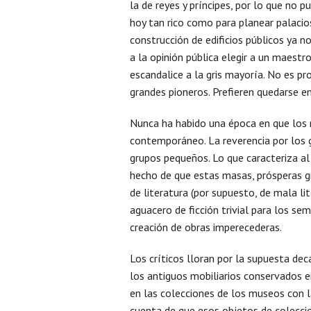
la de reyes y príncipes, por lo que no 
hoy tan rico como para planear palacio
construcción de edificios públicos ya 
a la opinión pública elegir a un maestr
escandalice a la gris mayoría. No es p
grandes pioneros. Prefieren quedarse en
Nunca ha habido una época en que los m
contemporáneo. La reverencia por los g
grupos pequeños. Lo que caracteriza al
hecho de que estas masas, prósperas gr
de literatura (por supuesto, de mala li
aguacero de ficción trivial para los se
creación de obras imperecederas.
Los críticos lloran por la supuesta dec
los antiguos mobiliarios conservados en
en las colecciones de los museos con l
cuenta de que esos objetos de coleccio