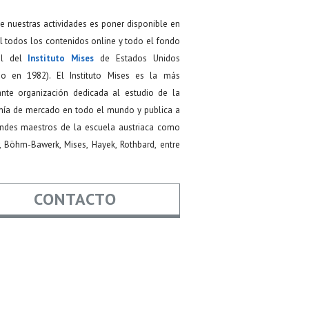
de nuestras actividades es poner disponible en
 todos los contenidos online y todo el fondo
ial del
Instituto Mises
de Estados Unidos
do en 1982). El Instituto Mises es la más
ante organización dedicada al estudio de la
ía de mercado en todo el mundo y publica a
andes maestros de la escuela austriaca como
, Böhm-Bawerk, Mises, Hayek, Rothbard, entre
CONTACTO
re
*
*
Asunto