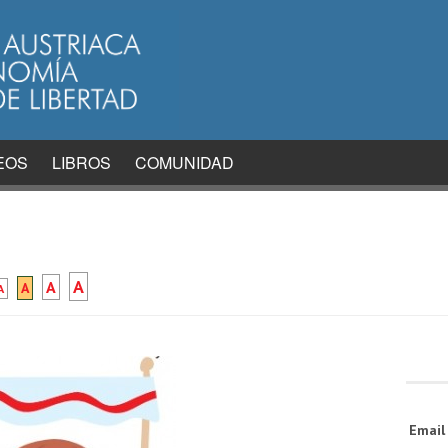
EOS
LIBROS
COMUNIDAD
A
A
A
A
Emai