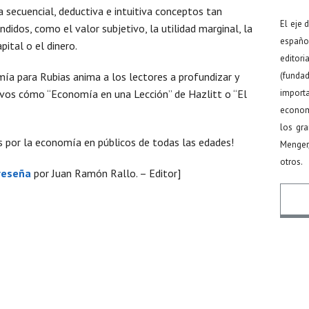
secuencial, deductiva e intuitiva conceptos tan
El eje 
idos, como el valor subjetivo, la utilidad marginal, la
español
pital o el dinero.
editor
a para Rubias anima a los lectores a profundizar y
(funda
tivos cómo “Economía en una Lección” de Hazlitt o “El
import
econom
los gr
s por la economía en públicos de todas las edades!
Menger
otros.
reseña
por Juan Ramón Rallo. – Editor]
Nomb
Email