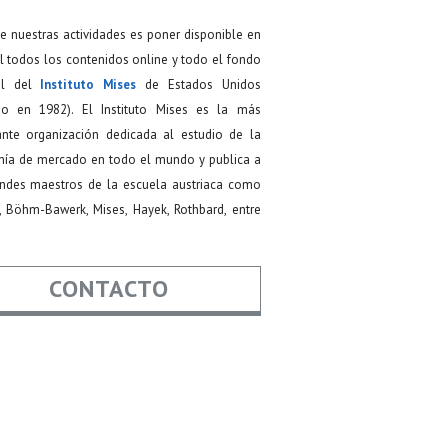
de nuestras actividades es poner disponible en
 todos los contenidos online y todo el fondo
ial del
Instituto Mises
de Estados Unidos
do en 1982). El Instituto Mises es la más
ante organización dedicada al estudio de la
ía de mercado en todo el mundo y publica a
andes maestros de la escuela austriaca como
, Böhm-Bawerk, Mises, Hayek, Rothbard, entre
CONTACTO
re
*
*
Asunto