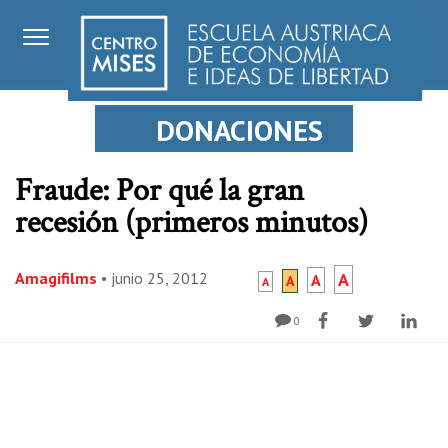
DONACIONES
Fraude: Por qué la gran
recesión (primeros minutos)
Amagifilms
•
junio 25, 2012
A
A
A
A
0