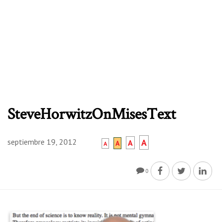
SteveHorwitzOnMisesText
septiembre 19, 2012
A
A
A
A
0