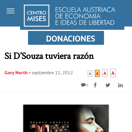
DONACIONES
Si D’Souza tuviera razón
Gary North
•
septiembre 11, 2012
A
A
A
A
0