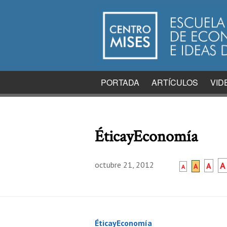
PORTADA
ARTÍCULOS
VID
ÉticayEconomía
octubre 21, 2012
A
A
A
A
ÉticayEconomía