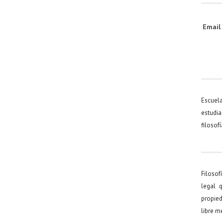
Emai
Escuel
estudia
filosof
Filosof
legal 
propied
libre 