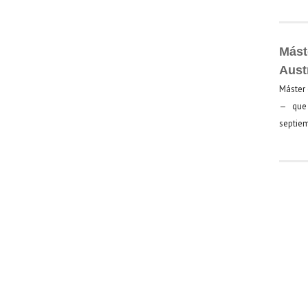
Mást
Aust
Máster 
— que 
septiem