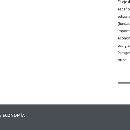
El eje 
español
editor
(funda
import
econom
los gr
Menger
otros.
Nomb
DE ECONOMÍA
Email