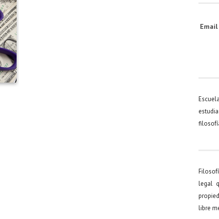
Emai
Escuel
estudia
filosof
Filosof
legal 
propied
libre 