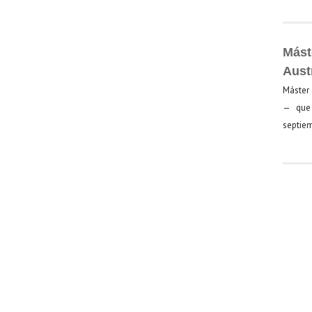
Mást
Aust
Máster 
— que 
septiem