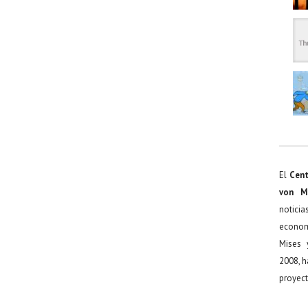
El
Cent
von M
noticia
econom
Mises 
2008, h
proyect