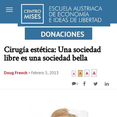
DONACIONES
Cirugía estética: Una sociedad
libre es una sociedad bella
Doug French
•
febrero 5, 2013
A
A
A
A
0