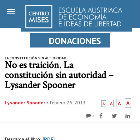
DONACIONES
LA CONSTITUCIÓN SIN AUTORIDAD
No es traición. La
constitución sin autoridad –
Lysander Spooner
Lysander Spooner
•
febrero 26, 2013
A
A
A
A
0
Descarga el libro: [
PDF
]