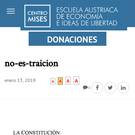
DONACIONES
no-es-traicion
enero 13, 2019
A
A
A
A
0