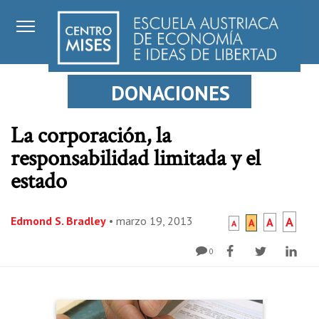
DONACIONES
La corporación, la
responsabilidad limitada y el
estado
Edmond S. Bradley
•
marzo 19, 2013
A
A
A
A
0