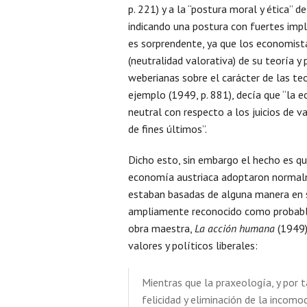
p. 221) y a la “postura moral y ética” 
indicando una postura con fuertes implic
es sorprendente, ya que los economist
(neutralidad valorativa) de su teoría y
weberianas sobre el carácter de las teo
ejemplo (1949, p. 881), decía que “la 
neutral con respecto a los juicios de va
de fines últimos”.
Dicho esto, sin embargo el hecho es que
economía austriaca adoptaron normalm
estaban basadas de alguna manera en s
ampliamente reconocido como probablem
obra maestra,
La acción humana
(1949),
valores y políticos liberales:
Mientras que la praxeología, y por 
felicidad y eliminación de la incom