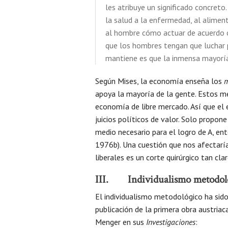
les atribuye un significado concreto
la salud a la enfermedad, al alimen
al hombre cómo actuar de acuerdo co
que los hombres tengan que luchar 
mantiene es que la inmensa mayoría l
Según Mises, la economía enseña los
m
apoya la mayoría de la gente. Estos m
economía de libre mercado. Así que el e
juicios políticos de valor. Solo propon
medio necesario para el logro de A, e
1976b). Una cuestión que nos afectaría s
liberales es un corte quirúrgico tan cl
III. Individualismo metodol
El individualismo metodológico ha sido
publicación de la primera obra austriac
Menger en sus
Investigaciones
: