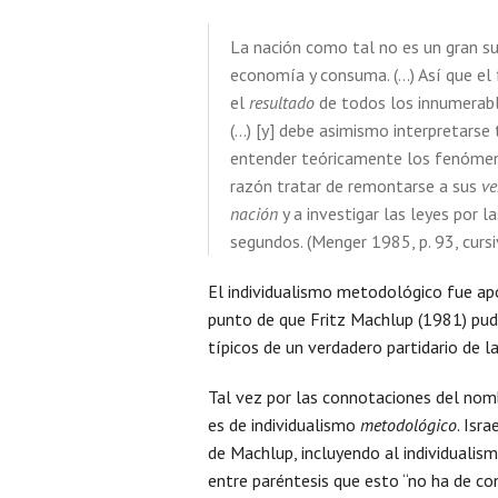
La nación como tal no es un gran su
economía y consuma. (…) Así que el
el
resultado
de todos los innumerabl
(…) [y] debe asimismo interpretarse 
entender teóricamente los fenómeno
razón tratar de remontarse a sus
ve
nación
y a investigar las leyes por l
segundos. (Menger 1985, p. 93, cursi
El individualismo metodológico fue ap
punto de que Fritz Machlup (1981) pudo
típicos de un verdadero partidario de la
Tal vez por las connotaciones del nomb
es de individualismo
metodológico
. Isr
de Machlup, incluyendo al individuali
entre paréntesis que esto “no ha de con