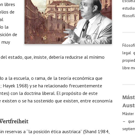
Escuel
n libres
estudia
lios de
filosof
al
do la
sición de
d muy
Filosof
legal 
del estado, que, insiste, debería reducirse al mínimo
propied
libre 
o a la escuela, o rama, de la teoría económica que
; Hayek 1968) y se ha relacionado frecuentemente
es) con la doctrina liberal. El propósito de este
Mást
e existen o se ha sostenido que existen, entre economía
Aust
Máster 
rtfreiheit
— que 
septiem
in reservas a “la posición ética austriaca” (Shand 1984,