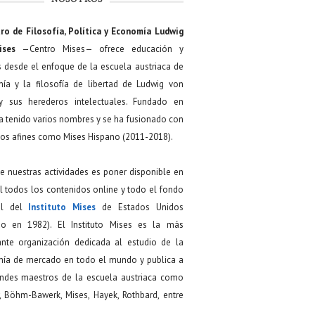
NOSOTROS
ro de Filosofía, Política y Economía Ludwig
ises
—Centro Mises— ofrece educación y
s desde el enfoque de la escuela austriaca de
ía y la filosofía de libertad de Ludwig von
y sus herederos intelectuales. Fundado en
a tenido varios nombres y se ha fusionado con
os afines como Mises Hispano (2011-2018).
de nuestras actividades es poner disponible en
 todos los contenidos online y todo el fondo
ial del
Instituto Mises
de Estados Unidos
do en 1982). El Instituto Mises es la más
ante organización dedicada al estudio de la
ía de mercado en todo el mundo y publica a
andes maestros de la escuela austriaca como
, Böhm-Bawerk, Mises, Hayek, Rothbard, entre