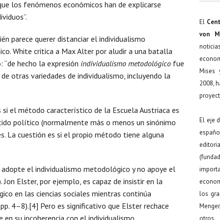
e que los fenómenos económicos han de explicarse
ividuos”.
El
Cent
von M
én parece querer distanciar el individualismo
noticia
co. White critica a Max Alter por aludir a una batalla
econom
: “de hecho la expresión
individualismo metodológico
fue
Mises 
de otras variedades de individualismo, incluyendo la
2008, h
proyect
 si el método característico de la Escuela Austriaca es
El eje 
entido político (normalmente más o menos un sinónimo
español
s. La cuestión es si el propio método tiene alguna
editor
(funda
 adopte el individualismo metodológico y no apoye el
import
Jon Elster, por ejemplo, es capaz de insistir en la
econom
ico en las ciencias sociales mientras continúa
los gr
p. 4–8).[4] Pero es significativo que Elster rechace
Menger
 en su incoherencia con el individualismo
otros.