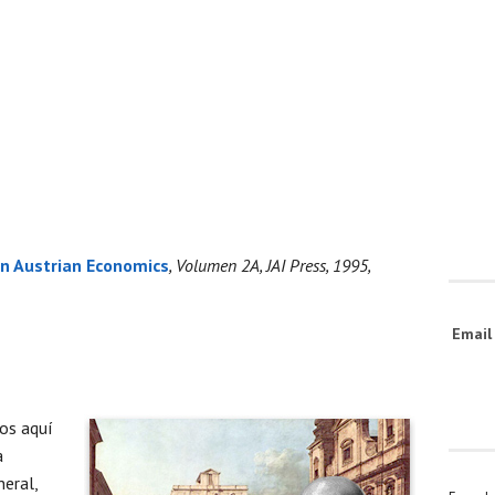
n Austrian Economics
, Volumen 2A, JAI Press, 1995,
Emai
mos aquí
a
neral,