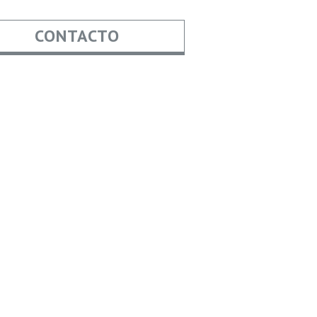
CONTACTO
re
*
*
Asunto
aje