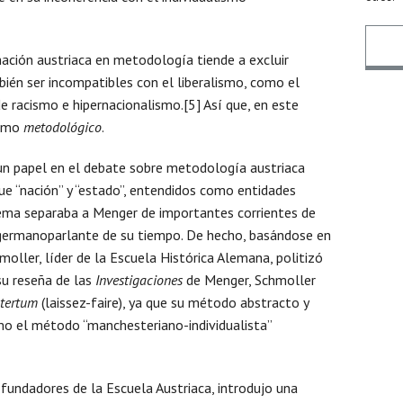
mación austriaca en metodología tiende a excluir
bién ser incompatibles con el liberalismo, como el
e racismo e hipernacionalismo.[5] Así que, en este
Nomb
ismo
metodológico
.
un papel en el debate sobre metodología austriaca
Email
que “nación” y “estado”, entendidos como entidades
stema separaba a Menger de importantes corrientes de
ermanoparlante de su tiempo. De hecho, basándose en
ller, líder de la Escuela Histórica Alemana, politizó
Mens
su reseña de las
Investigaciones
de Menger, Schmoller
tertum
(laissez-faire), ya que su método abstracto y
mo el método “manchesteriano-individualista”
 fundadores de la Escuela Austriaca, introdujo una