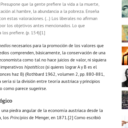
. Presupone que la gente prefiere la vida a la muerte,
tación al hambre, la abundancia a la pobreza. Enseña
n estas valoraciones. (…) Los liberales no afirman
por los objetivos antes mencionados. Lo que
os prefiere. (p. 154)[1]
edios
necesarios para la promoción de los valores que
edios comprenden, básicamente, la conservación de una
conomista como tal no hace juicios de valor, ni siquiera
e imperativos
hipotéticos
(si quieres lograr A y B es el
ntonces haz B) (Rothbard 1962, volumen 2, pp. 880-881,
ería si la división entre teoría austriaca y principios
aro como parece sugerirse.
ógico
 una piedra angular de la economía austriaca desde la
a, los
Principios
de Menger, en 1871.[2] Como escribió