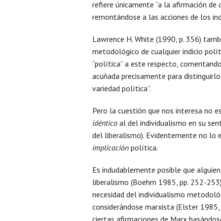
refiere únicamente “a la afirmación d
remontándose a las acciones de los ind
Lawrence H. White (1990, p. 356) tambi
metodológico de cualquier indicio políti
“política” a este respecto, comentando
acuñada precisamente para distinguirlo 
variedad política”.
Pero la cuestión que nos interesa no es
idéntico
al del individualismo en su s
del liberalismo). Evidentemente no lo e
implicación
política.
Es indudablemente posible que alguien
liberalismo (Boehm 1985, pp. 252-253). 
necesidad del individualismo metodológ
considerándose marxista (Elster 1985, p
ciertas afirmaciones de Marx basándose