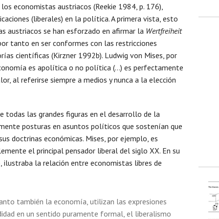
de los economistas austriacos (Reekie 1984, p. 176),
aciones (liberales) en la política. A primera vista, esto
as austriacos se han esforzado en afirmar la
Wertfreiheit
 por tanto en ser conformes con las restricciones
rías científicas (Kirzner 1992b). Ludwig von Mises, por
economía es apolítica o no política (…) es perfectamente
lor, al referirse siempre a medios y nunca a la elección
 todas las grandes figuras en el desarrollo de la
ente posturas en asuntos políticos que sostenían que
us doctrinas económicas. Mises, por ejemplo, es
ente el principal pensador liberal del siglo XX. En su
 ilustraba la relación entre economistas libres de
tanto también la economía, utilizan las expresiones
odidad en un sentido puramente formal, el liberalismo