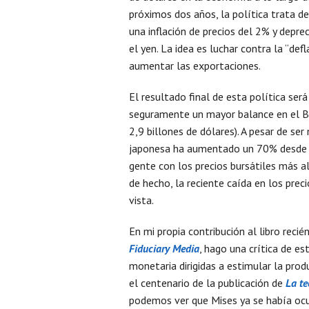
próximos dos años, la política trata d
una inflación de precios del 2% y depre
el yen. La idea es luchar contra la “defl
aumentar las exportaciones.
El resultado final de esta política será
seguramente un mayor balance en el Ba
2,9 billones de dólares). A pesar de se
japonesa ha aumentado un 70% desde no
gente con los precios bursátiles más a
de hecho, la reciente caída en los prec
vista.
En mi propia contribución al libro rec
Fiduciary Media
, hago una crítica de e
monetaria dirigidas a estimular la pro
el centenario de la publicación de
La te
podemos ver que Mises ya se había ocup