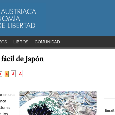
EOS
LIBROS
COMUNIDAD
fácil de Japón
A
A
A
A
ar en una
nca
llones
Emai
e los