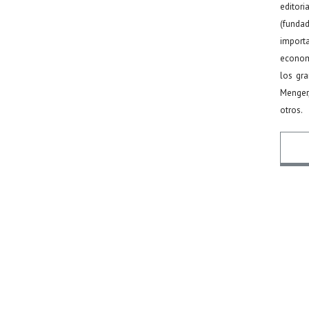
editor
(funda
import
econom
los gr
Menger
otros.
Nomb
Email