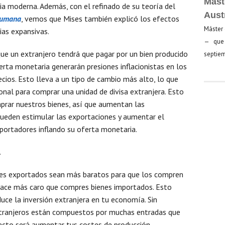
Mást
a moderna. Además, con el refinado de su teoría del
Aust
humana
, vemos que Mises también explicó los efectos
Máster 
ias expansivas.
— que 
que un extranjero tendrá que pagar por un bien producido
septiem
rta monetaria generarán presiones inflacionistas en los
ecios. Esto lleva a un tipo de cambio más alto, lo que
ional para comprar una unidad de divisa extranjera. Esto
prar nuestros bienes, así que aumentan las
pueden estimular las exportaciones y aumentar el
ortadores inflando su oferta monetaria.
.
ienes exportados sean más baratos para que los compren
hace más caro que compres bienes importados. Esto
duce la inversión extranjera en tu economía. Sin
xtranjeros están compuestos por muchas entradas que
ecto será aumentar tus costes de producción.