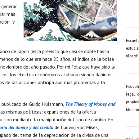
e generar
ciar más
ación” y
Escuel
estudia
nco de Japón (está previsto que casi se doble hasta
filosof
r menos de lo que era hace 25 años, el índice de la bolsa
viembre del año pasado. Por mi feliz que haya sido la
ltos, los efectos económicos acabarán siendo dañinos;
ios de las acciones anticipa aún más problemas a la
Filosof
legal 
propied
ién publicado de Guido Hülsmann,
The Theory of Money and
libre 
stas mismas políticas: expansiones de la oferta
ducción mediante la manipulación del tipo de cambio. En
oría del dinero y del crédito
de Ludwig von Mises,
ado del tema de la depreciación de la divisa de una