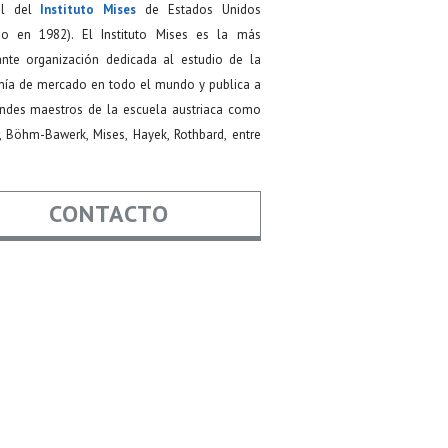
ial del
Instituto Mises
de Estados Unidos
do en 1982). El Instituto Mises es la más
ante organización dedicada al estudio de la
ía de mercado en todo el mundo y publica a
andes maestros de la escuela austriaca como
, Böhm-Bawerk, Mises, Hayek, Rothbard, entre
CONTACTO
re
*
*
Asunto