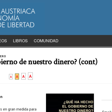
EOS
LIBROS
COMUNIDAD
NERO
ierno de nuestro dinero? (cont)
A
A
A
A
ón
os en gran medida para