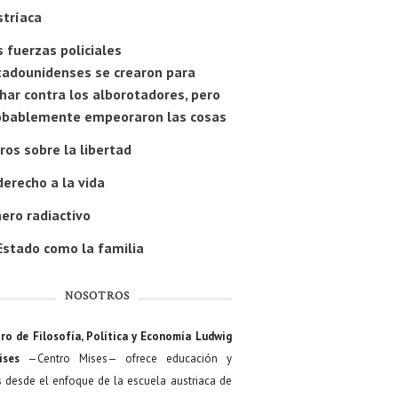
stríaca
 fuerzas policiales
tadounidenses se crearon para
har contra los alborotadores, pero
obablemente empeoraron las cosas
ros sobre la libertad
derecho a la vida
ero radiactivo
Estado como la familia
NOSOTROS
ro de Filosofía, Política y Economía Ludwig
ises
—Centro Mises— ofrece educación y
s desde el enfoque de la escuela austriaca de