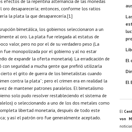
os efectos de la repentina alternancia de las monedas
au
 el oro desaparecería; entonces, conforme los ratios
ería la plata la que desaparecería.[1]
Las
es
srupción bimetálica, los gobiernos seleccionaron a un
luc
mente al oro. La plata fue relegada al estatus de
pr
oco valor, pero no por el de su verdadero peso (La
Lib
 fue monopolizada por el gobierno y al no estar
dio de expandir la oferta monetaria). La erradicación de
El 
 con seguridad a mucha gente que prefirió utilizarla
Din
 cierto el grito de guerra de los bimetalistas cuando
men contra la plata”; pero el crimen era en realidad la
El 
n vez de mantener patrones paralelos. El bimetalismo
bierno solo pudo resolver restableciendo el sistema de
ralelos) o seleccionando a uno de los dos metales como
 completa libertad monetaria, después de todo este
El
Cent
sca; y así el patrón oro fue generalmente aceptado.
von M
noticia