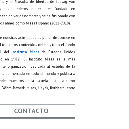
ía y la filosofía de libertad de Ludwig von
y sus herederos intelectuales. Fundado en
a tenido varios nombres y se ha fusionado con
os afines como Mises Hispano (2011-2018).
de nuestras actividades es poner disponible en
 todos los contenidos online y todo el fondo
ial del
Instituto Mises
de Estados Unidos
do en 1982). El Instituto Mises es la más
ante organización dedicada al estudio de la
ía de mercado en todo el mundo y publica a
andes maestros de la escuela austriaca como
, Böhm-Bawerk, Mises, Hayek, Rothbard, entre
CONTACTO