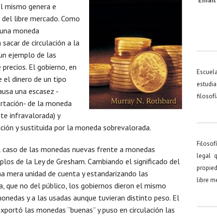
Emai
 él mismo genera e
s del libre mercado. Como
e una moneda
 sacar de circulación a la
un ejemplo de las
precios. El gobierno, en
Escuel
el dinero de un tipo
estudia
ausa una escasez -
filosof
rtación- de la moneda
te infravalorada) y
ación y sustituida por la moneda sobrevalorada.
Filosof
l caso de las monedas nuevas frente a monedas
legal 
plos de la Ley de Gresham. Cambiando el significado del
propied
una mera unidad de cuenta y estandarizando las
libre 
, que no del público, los gobiernos dieron el mismo
nedas y a las usadas aunque tuvieran distinto peso. El
xportó las monedas “buenas” y puso en circulación las