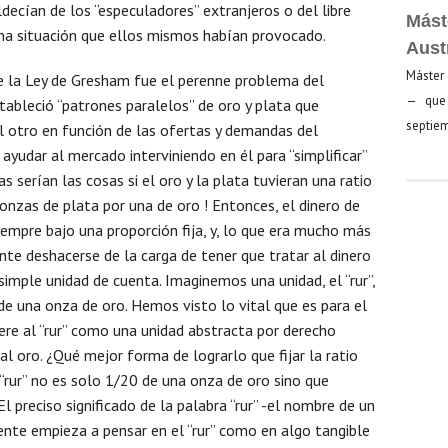
ecían de los “especuladores” extranjeros o del libre
Mást
na situación que ellos mismos habían provocado.
Aust
Máster 
 la Ley de Gresham fue el perenne problema del
— que 
tableció “patrones paralelos” de oro y plata que
septiem
l otro en función de las ofertas y demandas del
ayudar al mercado interviniendo en él para “simplificar”
as serían las cosas si el oro y la plata tuvieran una ratio
 onzas de plata por una de oro ! Entonces, el dinero de
iempre bajo una proporción fija, y, lo que era mucho más
nte deshacerse de la carga de tener que tratar al dinero
imple unidad de cuenta. Imaginemos una unidad, el “rur”,
de una onza de oro. Hemos visto lo vital que es para el
dere al “rur” como una unidad abstracta por derecho
l oro. ¿Qué mejor forma de lograrlo que fijar la ratio
l “rur” no es solo 1/20 de una onza de oro sino que
l preciso significado de la palabra “rur” -el nombre de un
gente empieza a pensar en el “rur” como en algo tangible