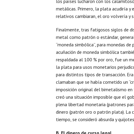
los países lucharon con los calamitos
metálicas. Primero, la plata acudiría y
relativos cambiaran, el oro volvería y s
Finalmente, tras fatigosos siglos de di
metal como patrón o estándar, general
“moneda simbólica”, para monedas de p
acuñación de moneda simbólica también
respaldada al 100 % por oro, fue un me
la plata para usos monetarios perjudicó
para distintos tipos de transacción. Era
clamaban que se había cometido un “cri
imposición original del bimetalismo e
creó una situación imposible que el go
plena libertad monetaria (patrones pa
dinero (patrón oro o patrón plata). La
tiempo, se consideró absurda y quijote
B. El dinero de curso legal.