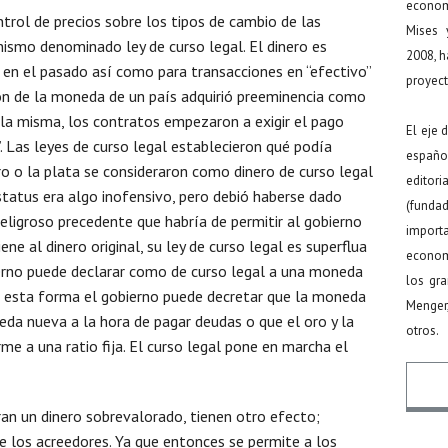
econom
rol de precios sobre los tipos de cambio de las
Mises 
smo denominado ley de curso legal. El dinero es
2008, h
 en el pasado así como para transacciones en “efectivo”
proyect
ón de la moneda de un país adquirió preeminencia como
 la misma, los contratos empezaron a exigir el pago
El eje 
. Las leyes de curso legal establecieron qué podía
español
ro o la plata se consideraron como dinero de curso legal
editor
status era algo inofensivo, pero debió haberse dado
(funda
eligroso precedente que habría de permitir al gobierno
import
iene al dinero original, su ley de curso legal es superflua
econom
bierno puede declarar como de curso legal a una moneda
los gr
De esta forma el gobierno puede decretar que la moneda
Menger
a nueva a la hora de pagar deudas o que el oro y la
otros.
e a una ratio fija. El curso legal pone en marcha el
an un dinero sobrevalorado, tienen otro efecto;
e los acreedores. Ya que entonces se permite a los