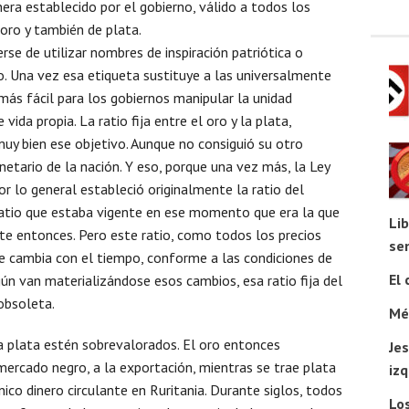
era establecido por el gobierno, válido a todos los
 oro y también de plata.
se de utilizar nombres de inspiración patriótica o
o. Una vez esa etiqueta sustituye a las universalmente
más fácil para los gobiernos manipular la unidad
vida propia. La ratio fija entre el oro y la plata,
y bien ese objetivo. Aunque no consiguió su otro
onetario de la nación. Y eso, porque una vez más, la Ley
r lo general estableció originalmente la ratio del
ratio que estaba vigente en ese momento que era la que
Li
te entonces. Pero este ratio, como todos los precios
sen
e cambia con el tiempo, conforme a las condiciones de
El 
ún van materializándose esos cambios, esa ratio fija del
obsoleta.
Mét
la plata estén sobrevalorados. El oro entonces
Jes
 mercado negro, a la exportación, mientras se trae plata
iz
nico dinero circulante en Ruritania. Durante siglos, todos
Lo