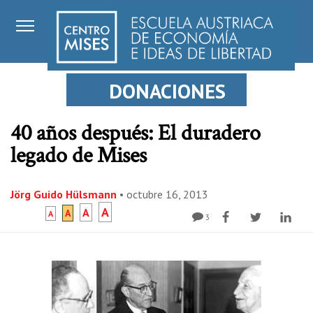
DONACIONES
40 años después: El duradero
legado de Mises
Jörg Guido Hülsmann
•
octubre 16, 2013
A
A
A
A
3