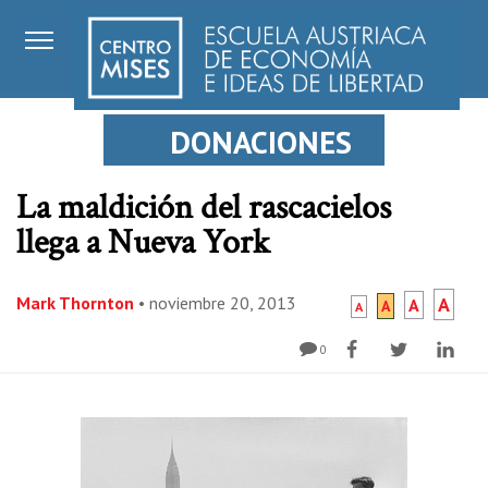
DONACIONES
La maldición del rascacielos
llega a Nueva York
Mark Thornton
•
noviembre 20, 2013
A
A
A
A
0