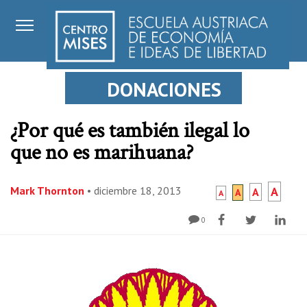
DONACIONES
¿Por qué es también ilegal lo
que no es marihuana?
Mark Thornton
•
diciembre 18, 2013
A
A
A
A
0