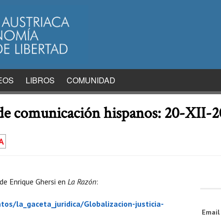
EOS
LIBROS
COMUNIDAD
 de comunicación hispanos: 20-XII-
A
 de Enrique Ghersi en
La Razón
:
s/la_gaceta_juridica/Globalizacion-justicia-
Emai