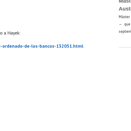
Mást
Aust
Máster 
— que 
septiem
o a Hayek:
re-ordenado-de-los-bancos-132051.html