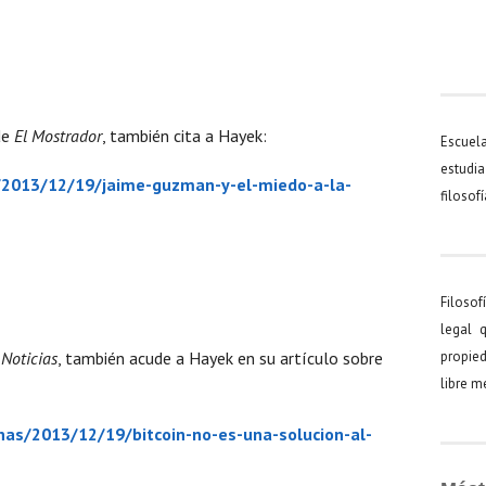
de
El Mostrador
, también cita a Hayek:
Escuel
estudia
/2013/12/19/jaime-guzman-y-el-miedo-a-la-
filosof
Filosof
legal 
Noticias
, también acude a Hayek en su artículo sobre
propied
libre 
as/2013/12/19/bitcoin-no-es-una-solucion-al-