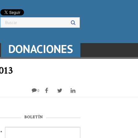
DONACIONES
2013
0
BOLETÍN
l
*