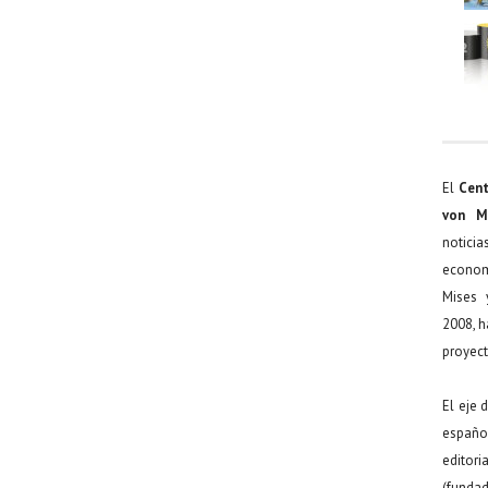
El
Cent
von M
noticia
econom
Mises 
2008, h
proyect
El eje 
español
editor
(funda