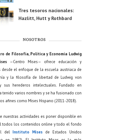
Tres tesoros nacionales:
Hazlitt, Hutt y Rothbard
NOSOTROS
ro de Filosofía, Política y Economía Ludwig
ises
—Centro Mises— ofrece educación y
s desde el enfoque de la escuela austriaca de
ía y la filosofía de libertad de Ludwig von
y sus herederos intelectuales. Fundado en
a tenido varios nombres y se ha fusionado con
os afines como Mises Hispano (2011-2018).
de nuestras actividades es poner disponible en
 todos los contenidos online y todo el fondo
ial del
Instituto Mises
de Estados Unidos
do en 1982). El Instituto Mises es la más