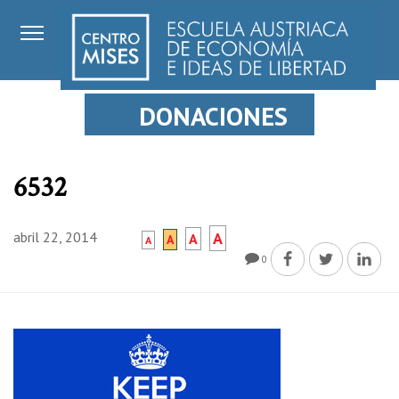
DONACIONES
6532
abril 22, 2014
A
A
A
A
0