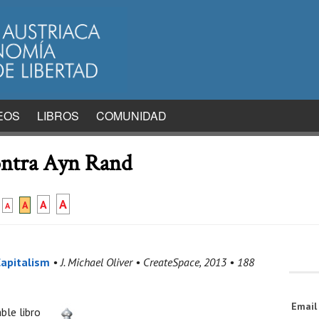
EOS
LIBROS
COMUNIDAD
contra Ayn Rand
A
A
A
A
Capitalism
• J. Michael Oliver • CreateSpace, 2013 • 188
Emai
ble libro