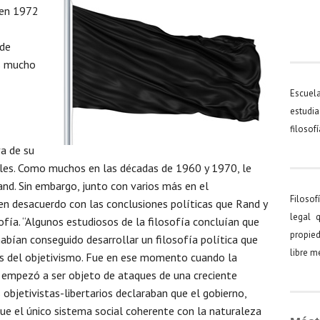
 en 1972
 de
es mucho
Escuel
estudia
filosof
va de su
les. Como muchos en las décadas de 1960 y 1970, le
Rand. Sin embargo, junto con varios más en el
Filosof
en desacuerdo con las conclusiones políticas que Rand y
legal 
ofía. “Algunos estudiosos de la filosofía concluían que
propied
habían conseguido desarrollar un filosofía política que
libre 
cos del objetivismo. Fue en ese momento cuando la
 empezó a ser objeto de ataques de una creciente
s objetivistas-libertarios declaraban que el gobierno,
y que el único sistema social coherente con la naturaleza