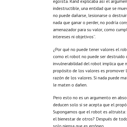
egoísta. Rand explicaba así el argume
indestructible, una entidad que se mue
no puede dañarse, lesionarse o destruir
nada que ganar o perder, no podría con
amenazador para su valor, como cumpli
intereses ni objetivos”.
¿Por qué no puede tener valores el rob
como el robot no puede ser destruido 
invulnerabilidad del robot implica que
propósito de los valores es promover la
razón de los valores. Si nada puede ma
le maten o dañen.
Pero esto no es un argumento en absol
deducen solo si se acepta que el propós
Supongamos que el robot es altruista: ¿
el bienestar de otros? Después de todo,
solo piensa que es erróneo.