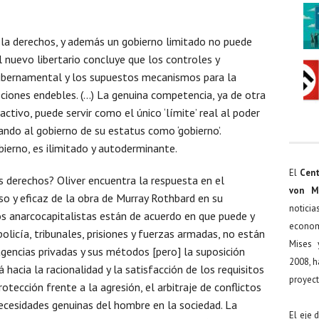
ola derechos, y además un gobierno limitado no puede
nuevo libertario concluye que los controles y
gubernamental y los supuestos mecanismos para la
ciones endebles. (…) La genuina competencia, ya de otra
ctivo, puede servir como el único ‘límite’ real al poder
ando al gobierno de su estatus como ‘gobierno’.
bierno, es ilimitado y autoderminante.
El
Cent
derechos? Oliver encuentra la respuesta en el
von M
o y eficaz de la obra de Murray Rothbard en su
noticia
os anarcocapitalistas están de acuerdo en que puede y
econom
licía, tribunales, prisiones y fuerzas armadas, no están
Mises 
agencias privadas y sus métodos [pero] la suposición
2008, h
hacia la racionalidad y la satisfacción de los requisitos
proyect
otección frente a la agresión, el arbitraje de conflictos
 necesidades genuinas del hombre en la sociedad. La
El eje 