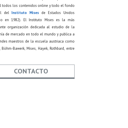
 todos los contenidos online y todo el fondo
ial del
Instituto Mises
de Estados Unidos
do en 1982). El Instituto Mises es la más
ante organización dedicada al estudio de la
ía de mercado en todo el mundo y publica a
andes maestros de la escuela austriaca como
, Böhm-Bawerk, Mises, Hayek, Rothbard, entre
CONTACTO
re
*
*
Asunto