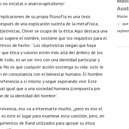
Mást
 no estatal o anarcocapitalismo”.
Aust
plicaciones de su propia filosofía es una tesis
Máster 
 Después de una explicación sucinta de la metafísica,
— que 
bjetivistas, Oliver se ocupa de la ética. Aquí destaca una
septiem
mo sugiere el nombre, sostiene que los requisitos para el
tivos de hecho: “Los objetivistas niegan que haya
de que ética y valores estén más allá del ámbito de los
e todo, es un ser vivo con una identidad particular y
da. No es que
cualquier
acción sostenga su vida: solo le
n en consonancia con el bienestar humano. El hombre
 referencia a sí mismo y seguir esperando vivir. Este
dual igual que a una sociedad humana (compuesta por
an de la identidad del hombre”.
ervivencia, eso va a interesarte mucho, ¿pero es eso el
 es este el lugar para examinar esta cuestión, pero, en
gumentos de Rand utilizados para apoyar su ética