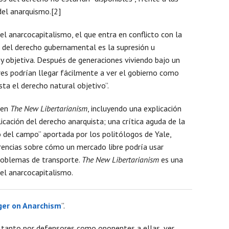
del anarquismo.[2]
Mens
el anarcocapitalismo, el que entra en conflicto con la
o del derecho gubernamental es la supresión u
ey objetiva. Después de generaciones viviendo bajo un
es podrían llegar fácilmente a ver el gobierno como
sta el derecho natural objetivo”.
 en
The New Libertarianism
, incluyendo una explicación
icación del derecho anarquista; una crítica aguda de la
o del campo” aportada por los politólogos de Yale,
rencias sobre cómo un mercado libre podría usar
roblemas de transporte.
The New Libertarianism
es una
el anarcocapitalismo.
er on Anarchism
”.
n, tanto por defensores como oponentes a ellas, ver