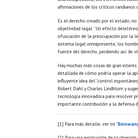
afirmaciones de los críticos randianos 
Es el derecho creado por el estado, no 
objetividad legal. “Un efecto deletére
ofuscación de la preocupación por la l
sistema legal omnipresente, los hombr
fuente del derecho, perdiendo así de vi
Hay muchas más cosas de gran interés
detallada de cómo podría operar la apl
influyente idea del “control espontáne
Robert Dahl y Charles Lindblom y suge
tecnología innovadora para resolver p
importante contribución a la defensa d
[1] Para más detalle, ver mi “
Binswang
[2] Para una explicación de la objeció