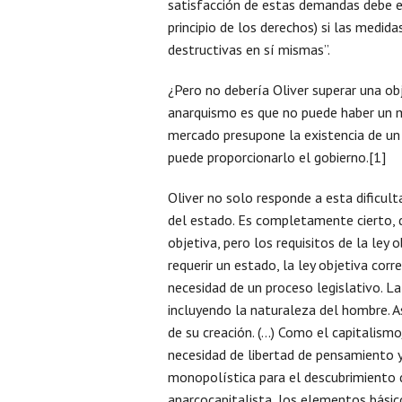
satisfacción de estas demandas debe es
principio de los derechos) si las medid
destructivas en sí mismas”.
¿Pero no debería Oliver superar una ob
anarquismo es que no puede haber un me
mercado presupone la existencia de un 
puede proporcionarlo el gobierno.[1]
Oliver no solo responde a esta dificulta
del estado. Es completamente cierto, d
objetiva, pero los requisitos de la ley
requerir un estado, la ley objetiva cor
necesidad de un proceso legislativo. La
incluyendo la naturaleza del hombre. As
de su creación. (…) Como el capitalism
necesidad de libertad de pensamiento y
monopolística para el descubrimiento d
anarcocapitalista, los elementos básico