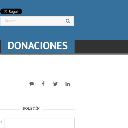
DONACIONES
0
BOLETÍN
l
*