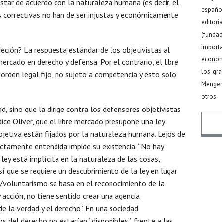
tar de acuerdo con la naturaleza humana (es decir, el
español
as correctivas no han de ser injustas y económicamente
editor
(funda
import
jeción? La respuesta estándar de los objetivistas al
econom
rcado en derecho y defensa. Por el contrario, el libre
los gr
orden legal fijo, no sujeto a competencia y esto solo
Menger
otros.
d, sino que la dirige contra los defensores objetivistas
ice Oliver, que el libre mercado presupone una ley
 objetiva están fijados por la naturaleza humana. Lejos de
rectamente entendida impide su existencia. “No hay
 ley está implícita en la naturaleza de las cosas,
Nomb
í que se requiere un descubrimiento de la ley en lugar
o/voluntarismo se basa en el reconocimiento de la
 acción, no tiene sentido crear una agencia
Email
e la verdad y el derecho”. En una sociedad
s del derecho no estarían “disponibles”, frente a las