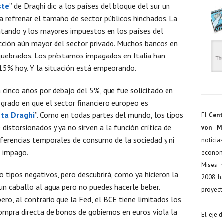
ste
” de Draghi dio a los países del bloque del sur un
a refrenar el tamaño de sector públicos hinchados. La
ntando y los mayores impuestos en los países del
cción aún mayor del sector privado. Muchos bancos en
quebrados. Los préstamos impagados en Italia han
5% hoy. Y la situación está empeorando.
cinco años por debajo del 5%, que fue solicitado en
 grado en que el sector financiero europeo es
ta Draghi
”. Como en todas partes del mundo, los tipos
El
Cent
istorsionados y ya no sirven a la función crítica de
von M
eferencias temporales de consumo de la sociedad y ni
noticia
e impago.
econom
Mises 
tipos negativos, pero descubrirá, como ya hicieron la
2008, h
 un caballo al agua pero no puedes hacerle beber.
proyect
ro, al contrario que la Fed, el BCE tiene limitados los
ompra directa de bonos de gobiernos en euros viola la
El eje 