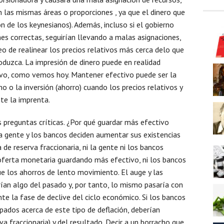
n las mismas áreas o proporciones , ya que el dinero que
ón de los keynesianos). Además, incluso si el gobierno
nes correctas, seguirían llevando a malas asignaciones,
o de realinear los precios relativos más cerca delo que
oduzca. La impresión de dinero puede en realidad
vo, como vemos hoy. Mantener efectivo puede ser la
 o la inversión (ahorro) cuando los precios relativos y
te la imprenta.
 preguntas críticas. ¿Por qué guardar más efectivo
a gente y los bancos deciden aumentar sus existencias
de reserva fraccionaria, ni la gente ni los bancos
 oferta monetaria guardando más efectivo, ni los bancos
e los ahorros de lento movimiento. El auge y las
ían algo del pasado y, por tanto, lo mismo pasaría con
te la fase de declive del ciclo económico. Si los bancos
ados acerca de este tipo de deflación, deberían
va fraccionaria) y del resultado. Decir a un borracho que