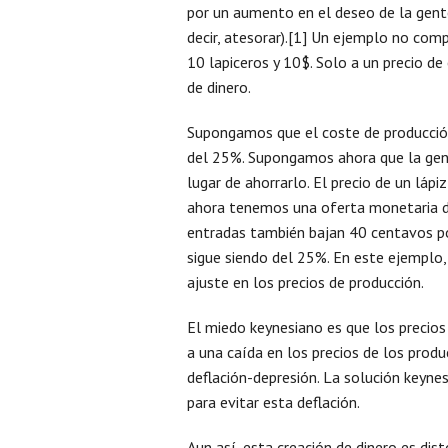
por un aumento en el deseo de la gente
decir, atesorar).[1] Un ejemplo no co
10 lapiceros y 10$. Solo a un precio de
de dinero.
Supongamos que el coste de producción
del 25%. Supongamos ahora que la gent
lugar de ahorrarlo. El precio de un láp
ahora tenemos una oferta monetaria de 
entradas también bajan 40 centavos por
sigue siendo del 25%. En este ejemplo,
ajuste en los precios de producción.
El miedo keynesiano es que los precios
a una caída en los precios de los prod
deflación-depresión. La solución keyne
para evitar esta deflación.
Aun así, esta creación de dinero es dis