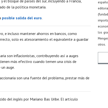
y el bloque de países del sur, incluyendo a Francia,
español
ado de la política monetaria.
editor
(funda
na
posible salida del euro
.
import
econom
los gr
ivo, e incluso mantener ahorros en bancos, como
Menger
orrecto, solo es atesoramiento el equivalente a guardar
otros.
ria son inflacionistas, contribuyendo así a auges
antienen más efectivo cuando temen una crisis de
 un auge.
Nomb
accionaria son una fuente del problema, prestar más de
Email
cido del inglés por Mariano Bas Uribe. El artículo