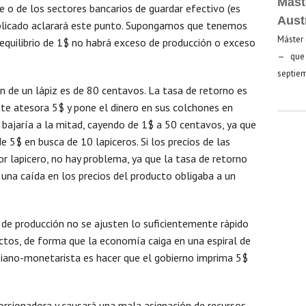
Mást
 o de los sectores bancarios de guardar efectivo (es
Aust
mplicado aclarará este punto. Supongamos que tenemos
Máster 
 equilibrio de 1$ no habrá exceso de producción o exceso
— que 
septiem
 de un lápiz es de 80 centavos. La tasa de retorno es
e atesora 5$ y pone el dinero en sus colchones en
iz bajaría a la mitad, cayendo de 1$ a 50 centavos, ya que
5$ en busca de 10 lapiceros. Si los precios de las
 lapicero, no hay problema, ya que la tasa de retorno
 una caída en los precios del producto obligaba a un
 de producción no se ajusten lo suficientemente rápido
uctos, de forma que la economía caiga en una espiral de
siano-monetarista es hacer que el gobierno imprima 5$
torsionadora y causará una mala asignación de recursos,