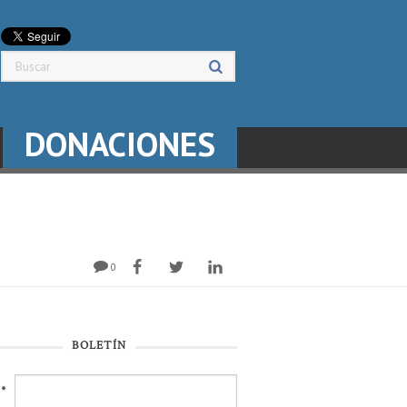
DONACIONES
0
BOLETÍN
l
*