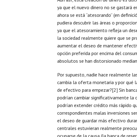
ya que el nuevo dinero no se gastará e
ahora se está “atesorando” (en definici
pudiera descubrir las áreas o proporcio
ya que el atesoramiento refleja un dese
la sociedad realmente quiere que se pr
aumentar el deseo de mantener efecti
opción preferida por encima del consumo
absolutos se han distorsionado median
Por supuesto, nadie hace realmente las
cambia la oferta monetaria y por qué l
de efectivo para empezar?[2] Sin banca 
podrían cambiar significativamente la
podrían extender crédito más rápido qu
correspondientes malas inversiones ser
el deseo de guardar más efectivo duran
centrales estuvieran realmente preocup
ocuparse de la causa (la banca de reser