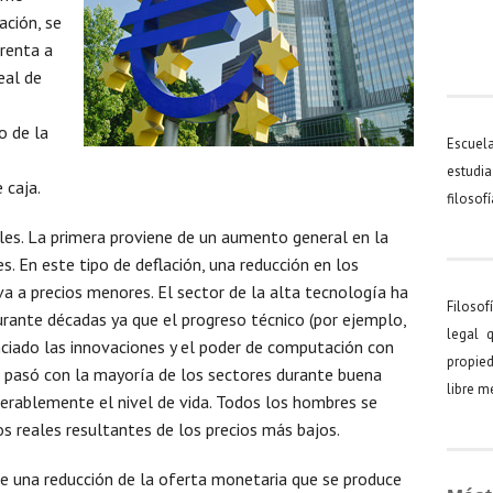
ación, se
prenta a
eal de
o de la
Escuel
estudia
 caja.
filosof
les. La primera proviene de un aumento general en la
es. En este tipo de deflación, una reducción en los
va a precios menores. El sector de la alta tecnología ha
Filosof
urante décadas ya que el progreso técnico (por ejemplo,
legal 
nciado las innovaciones y el poder de computación con
propied
 pasó con la mayoría de los sectores durante buena
libre 
derablemente el nivel de vida. Todos los hombres se
os reales resultantes de los precios más bajos.
de una reducción de la oferta monetaria que se produce