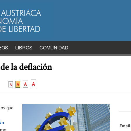
EOS
LIBROS
COMUNIDAD
de la deflación
A
A
A
A
los que
ón
Emai
nimo