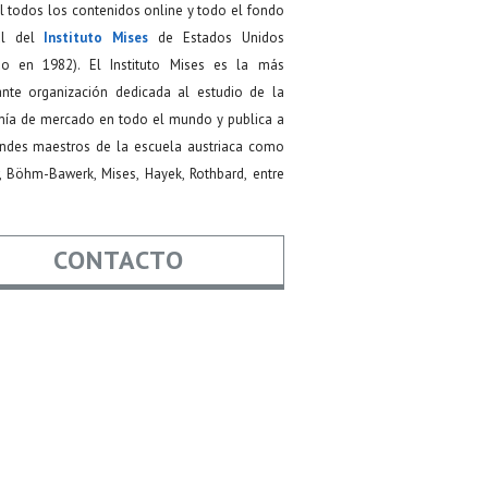
 todos los contenidos online y todo el fondo
ial del
Instituto Mises
de Estados Unidos
do en 1982). El Instituto Mises es la más
ante organización dedicada al estudio de la
ía de mercado en todo el mundo y publica a
andes maestros de la escuela austriaca como
, Böhm-Bawerk, Mises, Hayek, Rothbard, entre
CONTACTO
re
*
*
Asunto