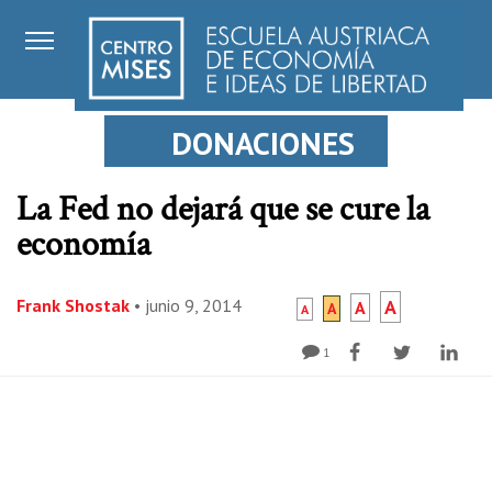
DONACIONES
La Fed no dejará que se cure la
economía
Frank Shostak
•
junio 9, 2014
A
A
A
A
1