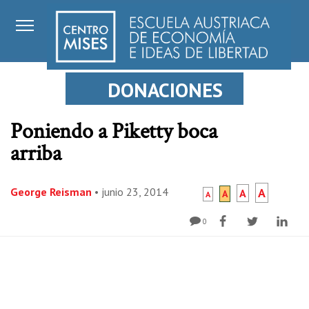
DONACIONES
Poniendo a Piketty boca
arriba
George Reisman
•
junio 23, 2014
A
A
A
A
0