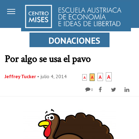
DONACIONES
Por algo se usa el pavo
Jeffrey Tucker
•
julio 4, 2014
A
A
A
A
0