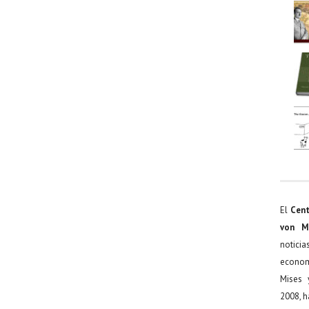
El
Cent
von M
noticia
econom
Mises 
2008, h