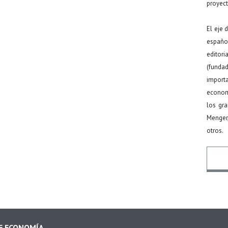
proyect
El eje 
español
editor
(funda
import
econom
los gr
Menger
otros.
Nomb
DE ECONOMÍA