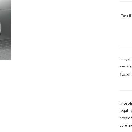
Emai
Escuel
estudia
filosof
Filosof
legal 
propied
libre 