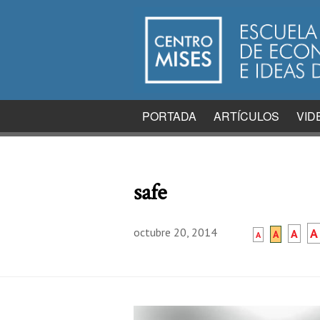
PORTADA
ARTÍCULOS
VID
safe
octubre 20, 2014
A
A
A
A