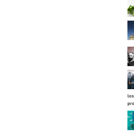
los
pr