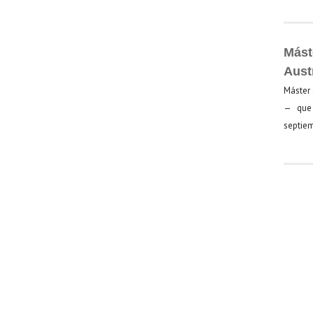
Mást
Aust
Máster 
— que 
septiem