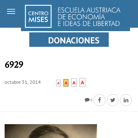
DONACIONES
6929
octubre 31, 2014
A
A
A
A
0