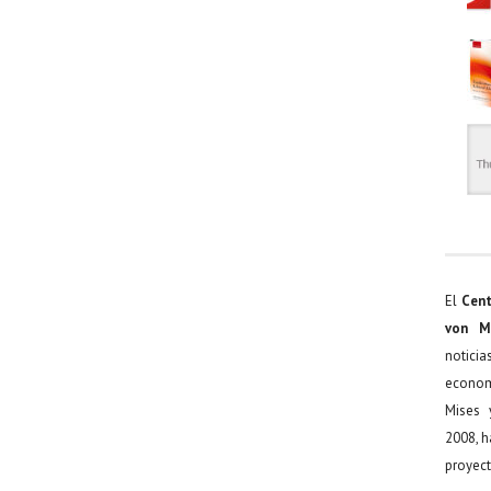
El
Cent
von M
noticia
econom
Mises 
2008, h
proyect