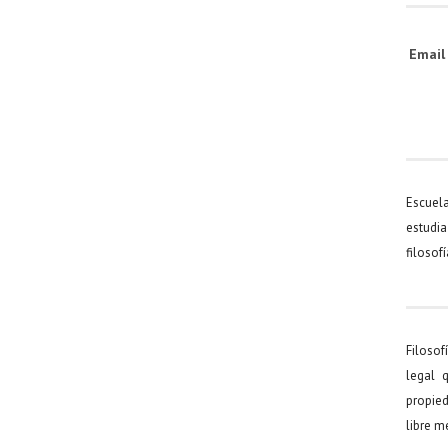
Emai
Escuel
estudia
filosof
Filosof
legal 
propied
libre 