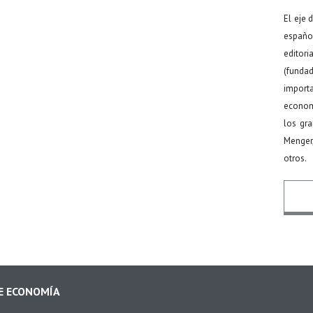
El eje 
español
editor
(funda
import
econom
los gr
Menger
otros.
Nomb
DE ECONOMÍA
Email