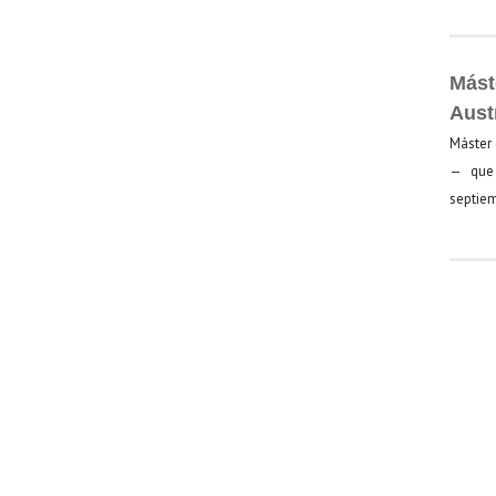
Mást
Aust
Máster 
— que 
septiem