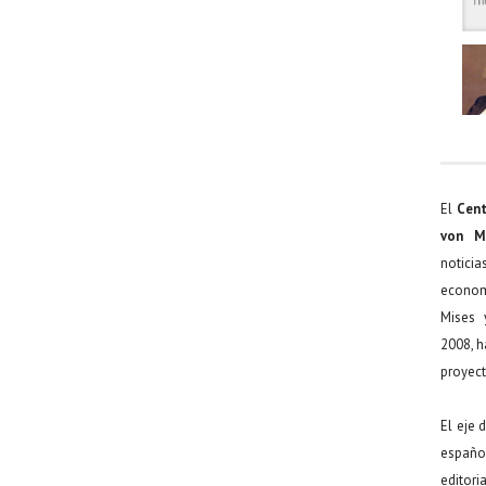
El
Cent
von M
noticia
econom
Mises 
2008, h
proyect
El eje 
español
editor