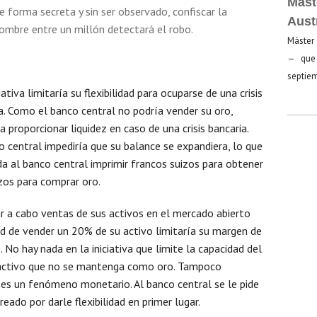
Mást
 forma secreta y sin ser observado, confiscar la
Aust
 hombre entre un millón detectará el robo.
Máster 
— que 
septiem
ativa limitaría su flexibilidad para ocuparse de una crisis
da. Como el banco central no podría vender su oro,
 proporcionar liquidez en caso de una crisis bancaria.
 central impediría que su balance se expandiera, lo que
da al banco central imprimir francos suizos para obtener
izos para comprar oro.
ar a cabo ventas de sus activos en el mercado abierto
dad de vender un 20% de su activo limitaría su margen de
 No hay nada en la iniciativa que limite la capacidad del
 activo que no se mantenga como oro. Tampoco
 es un fenómeno monetario. Al banco central se le pide
eado por darle flexibilidad en primer lugar.