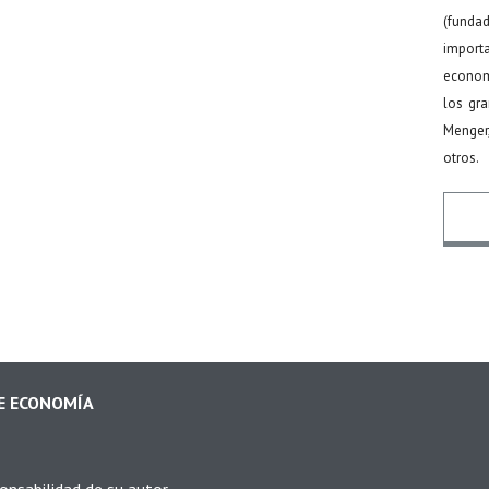
(funda
import
econom
los gr
Menger
otros.
Nomb
Email
DE ECONOMÍA
Mens