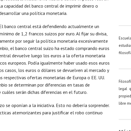
la capacidad del banco central de imprimir dinero o
desarrollar una política monetaria.
El banco central está defendiendo actualmente un
mínimo de 1,2 francos suizos por euro. Al fijar su divisa,
Escuel
camente por seguir la política monetaria excesivamente
estudia
ambio, el banco central suizo ha estado comprando euros
filosof
entral devuelve luego los euros a la oferta monetaria
cos europeos. Podía igualmente haber usado esos euros
os casos, los euros o dólares se devuelven al mercado y
las respectivas ofertas monetarias de Europa o EE. UU.
Filosof
bio se determinan por diferencias en tasas de
legal 
cuáles serán dichas diferencias en el futuro.
propied
libre 
zo se oponían a la iniciativa. Esto no debería sorprender.
cticas atemorizantes para justificar el robo continuo