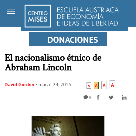
DONACIONES
El nacionalismo étnico de
Abraham Lincoln
David Gordon
•
marzo 24, 2015
A
A
A
A
0