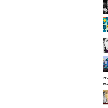
rec
ec