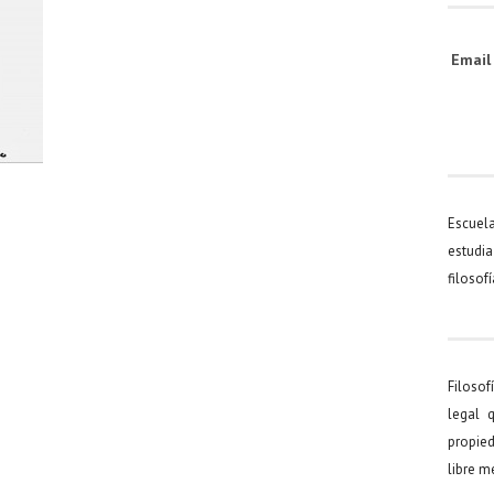
Emai
Escuel
estudia
filosof
Filosof
legal 
propied
libre 