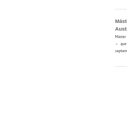
Mást
Aust
Máster 
— que 
septiem