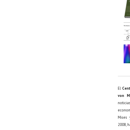
El
Cent
von M
noticia
econom
Mises 
2008, h