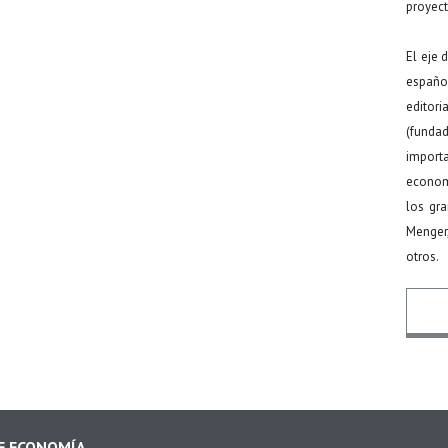
proyect
El eje 
español
editor
(funda
import
econom
los gr
Menger
otros.
Nomb
DE ECONOMÍA