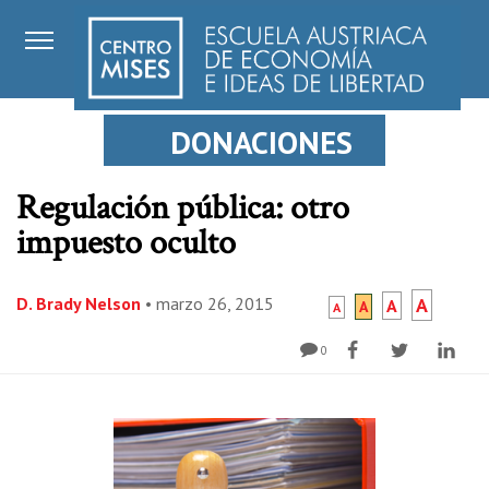
DONACIONES
Regulación pública: otro
impuesto oculto
D. Brady Nelson
•
marzo 26, 2015
A
A
A
A
0