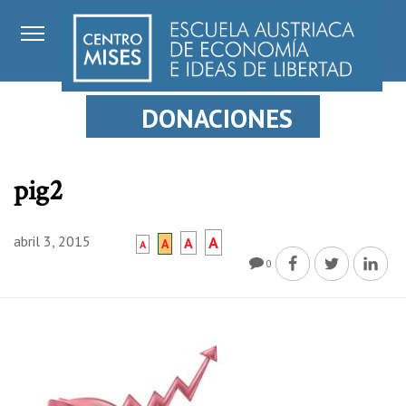
DONACIONES
pig2
abril 3, 2015
A
A
A
A
0