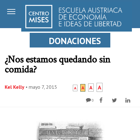
DONACIONES
¿Nos estamos quedando sin
comida?
Kel Kelly
•
mayo 7, 2015
A
A
A
A
0