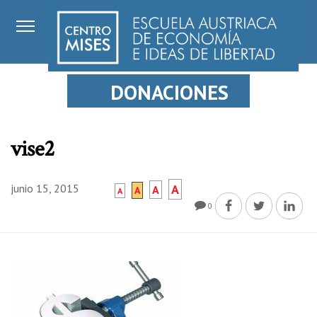
DONACIONES
vise2
junio 15, 2015
A
A
A
A
0