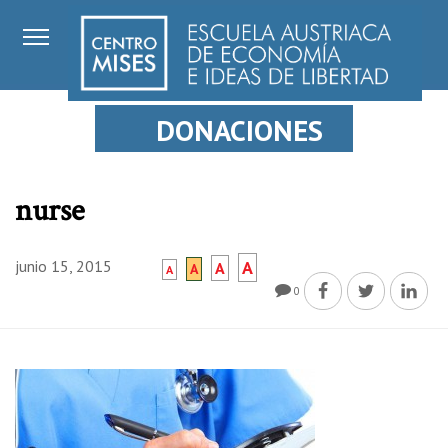
DONACIONES
nurse
junio 15, 2015
A
A
A
A
0