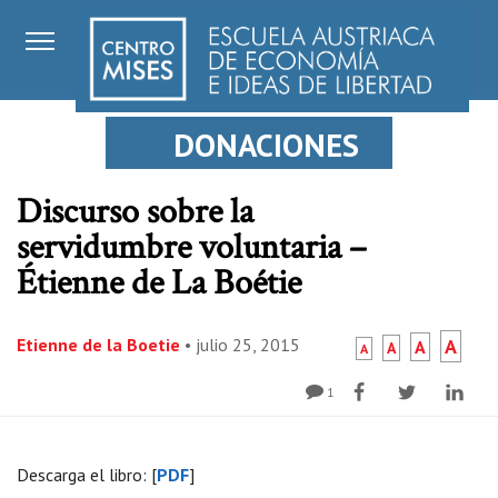
DONACIONES
Discurso sobre la
servidumbre voluntaria –
Étienne de La Boétie
Etienne de la Boetie
•
julio 25, 2015
A
A
A
A
1
Descarga el libro: [
PDF
]