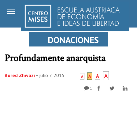
DONACIONES
Profundamente anarquista
Bored Zhwazi
•
julio 7, 2015
A
A
A
A
1