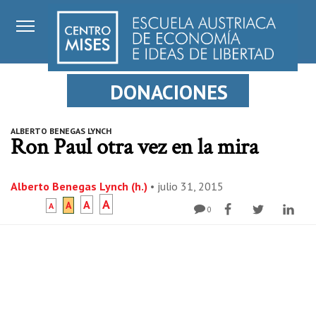
DONACIONES
ALBERTO BENEGAS LYNCH
Ron Paul otra vez en la mira
Alberto Benegas Lynch (h.)
•
julio 31, 2015
A
A
A
A
0