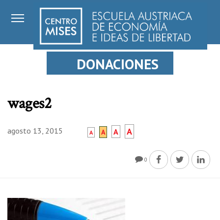
DONACIONES
wages2
agosto 13, 2015
A
A
A
A
0