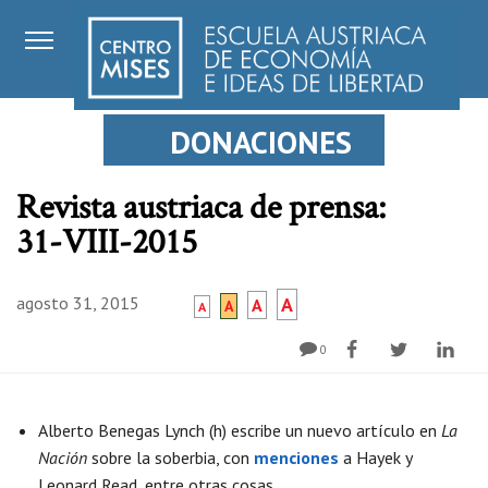
DONACIONES
Revista austriaca de prensa:
31-VIII-2015
agosto 31, 2015
A
A
A
A
0
Alberto Benegas Lynch (h) escribe un nuevo artículo en
La
Nación
sobre la soberbia, con
menciones
a Hayek y
Leonard Read, entre otras cosas.