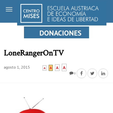
DONACIONES
LoneRangerOnTV
agosto 1, 2015
A
A
A
A
0