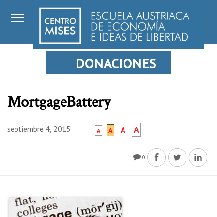
DONACIONES
MortgageBattery
septiembre 4, 2015
A
A
A
A
0