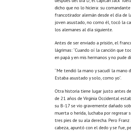
después del día D, el capitán Jack Tuel
dicho que no lo hiciera: su comandante
francotirador alemán desde el día de l
joven asustado, no como él, tocó la can
los alemanes al día siguiente.
Antes de ser enviado a prisión, el franc
lágrimas: “Cuando oí la canción que to
en papá y en mis hermanos y no pude di
“Me tendió la mano y sacudí la mano de
Estaba asustado y solo, como yo”.
Otra historia tiene lugar justo antes d
de 21 años de Virginia Occidental est
su B-17 se vio gravemente dañado sobr
muerta o herida, luchaba por regresar 
tres pies de su ala derecha. Pero Franz 
cabeza, apuntó con el dedo y se fue, p