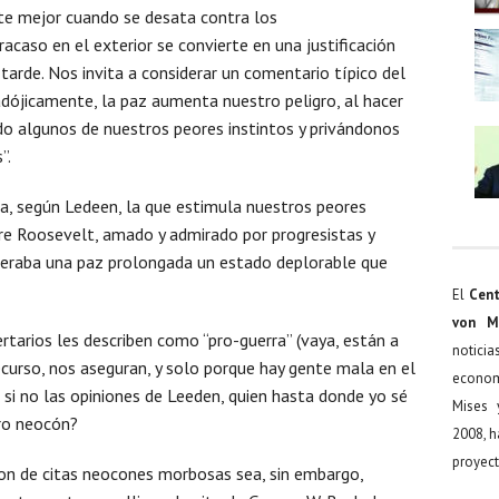
e mejor cuando se desata contra los
acaso en el exterior se convierte en una justificación
arde. Nos invita a considerar un comentario típico del
ójicamente, la paz aumenta nuestro peligro, al hacer
do algunos de nuestros peores instintos y privándonos
”.
ra, según Ledeen, la que estimula nuestros peores
ore Roosevelt, amado y admirado por progresistas y
deraba una paz prolongada un estado deplorable que
El
Cent
von M
rtarios les describen como “pro-guerra” (vaya, están a
noticia
curso, nos aseguran, y solo porque hay gente mala en el
econom
si no las opiniones de Leeden, quien hasta donde yo sé
Mises 
tro neocón?
2008, h
proyect
Ron de citas neocones morbosas sea, sin embargo,