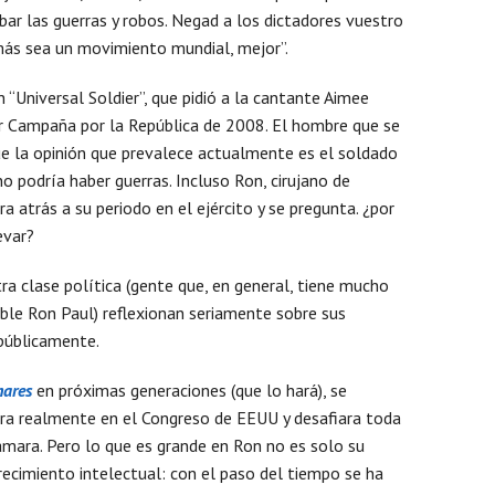
obar las guerras y robos. Negad a los dictadores vuestro
más sea un movimiento mundial, mejor”.
Mens
 “Universal Soldier”, que pidió a la cantante Aimee
ar Campaña por la República de 2008. El hombre que se
gue la opinión que prevalece actualmente es el soldado
, no podría haber guerras. Incluso Ron, cirujano de
a atrás a su periodo en el ejército y se pregunta. ¿por
evar?
ra clase política (gente que, en general, tiene mucho
ible Ron Paul) reflexionan seriamente sobre sus
 públicamente.
hares
en próximas generaciones (que lo hará), se
era realmente en el Congreso de EEUU y desafiara toda
mara. Pero lo que es grande en Ron no es solo su
ecimiento intelectual: con el paso del tiempo se ha