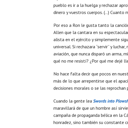
pueblo es ir a la huelga y rechazar apr
dinero y vuestros cuerpos. (…) Cuanto 
Por eso a Ron le gusta tanto la canción
Allen que la cantara en su espectacul
alista en el ejército y simplemente si
universal. Si rechazara “servir” y luchar
aviación, que nunca disparó un arma, mir
qué no me resistí? ¿Por qué me dejé ll
No hace falta decir que pocos en nuest
más de lo que arrepentirse que el apac
decisiones morales o se las reprochan
Cuando la gente lea
Swords into Plows
maravillará de que un hombre así sirvi
campaña de propaganda bélica en la Cá
honradez, sino también su constante cr