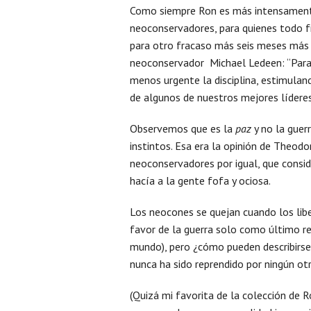
Como siempre Ron es más intensament
neoconservadores, para quienes todo fr
para otro fracaso más seis meses más t
neoconservador Michael Ledeen: “Parad
menos urgente la disciplina, estimulan
de algunos de nuestros mejores líderes
Observemos que es la
paz
y no la guer
instintos. Esa era la opinión de Theod
neoconservadores por igual, que consi
hacía a la gente fofa y ociosa.
Los neocones se quejan cuando los libe
favor de la guerra solo como último re
mundo), pero ¿cómo pueden describirse 
nunca ha sido reprendido por ningún o
(Quizá mi favorita de la colección de 