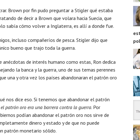
rar. Brown por fin pudo preguntar a Stigler qué estaba
tratando de decir a Brown que volara hacia Suecia, que
o sabía cómo volver a Inglaterra, es allí a donde fue.
est
gos, incluso compañeríos de pesca. Stigler dijo que
pol
único bueno que trajo toda la guerra.
e anécdotas de interés humano como estas, Ron dedica
jando la banca y la guerra, uno de sus temas perennes
 que una y otra vez los países abandonaran el patrón oro
é nos dice eso. Si tenemos que abandonar el patrón
e
el patrón oro era una barrera contra la guerra
. Por
gobiernos podían abandonar el patrón oro nos sirve de
ompletamente dinero y estado y de que no puede
un patrón monetario sólido.