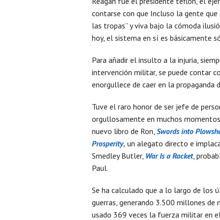
Reagan fue el presidente teflón, el ejé
contarse con que Incluso la gente que 
las tropas” y viva bajo la cómoda ilusi
hoy, el sistema en sí es básicamente só
Para añadir el insulto a la injuria, si
intervención militar, se puede contar c
enorgullece de caer en la propaganda d
Tuve el raro honor de ser jefe de pers
orgullosamente en muchos momentos de
nuevo libro de Ron,
Swords into Plowsha
Prosperity
,
un alegato directo e implaca
Smedley Butler,
War Is a Racket
, proba
Paul.
Se ha calculado que a lo largo de los
guerras, generando 3.500 millones de 
usado 369 veces la fuerza militar en e