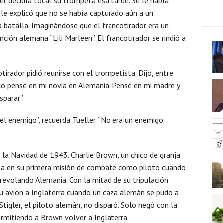
ler decidía tocar su trompeta esa tarde. Se le había
 le explicó que no se había capturado aún a un
a batalla. Imaginándose que el francotirador era un
ción alemana “Lili Marleen”. El francotirador se rindió a
otirador pidió reunirse con el trompetista. Dijo, entre
có pensé en mi novia en Alemania. Pensé en mi madre y
sparar”.
l enemigo”, recuerda Tueller. “No era un enemigo.
e la Navidad de 1943. Charlie Brown, un chico de granja
aba en su primera misión de combate como piloto cuando
evolando Alemania. Con la mitad de su tripulación
su avión a Inglaterra cuando un caza alemán se pudo a
Stigler, el piloto alemán, no disparó. Solo negó con la
ermitiendo a Brown volver a Inglaterra.