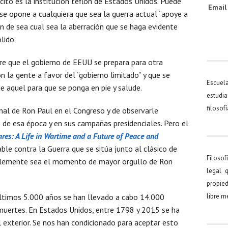
rcito es la institución teflón de Estados Unidos. Puede
Emai
se opone a cualquiera que sea la guerra actual “apoye a
ón de sea cual sea la aberración que se haga evidente
lido.
empre que el gobierno de EEUU se prepara para otra
on la gente a favor del “gobierno limitado” y que se
Escuel
e aquel para que se ponga en pie y salude.
estudia
filosof
onal de Ron Paul en el Congreso y de observarle
 esa época y en sus campañas presidenciales. Pero el
res: A Life in Wartime and a Future of Peace and
ble contra la Guerra que se sitúa junto al clásico de
Filosof
blemente sea el momento de mayor orgullo de Ron
legal 
propied
 últimos 5.000 años se han llevado a cabo 14.000
libre 
muertes. En Estados Unidos, entre 1798 y 2015 se ha
l exterior. Se nos han condicionado para aceptar esto