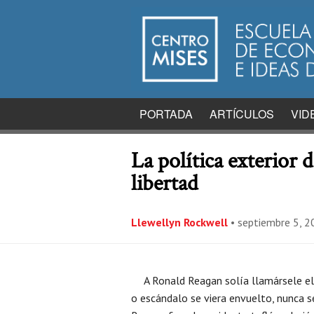
PORTADA
ARTÍCULOS
VID
La política exterior 
libertad
Llewellyn Rockwell
•
septiembre 5, 
A Ronald Reagan solía llamársele el
o escándalo se viera envuelto, nunca s