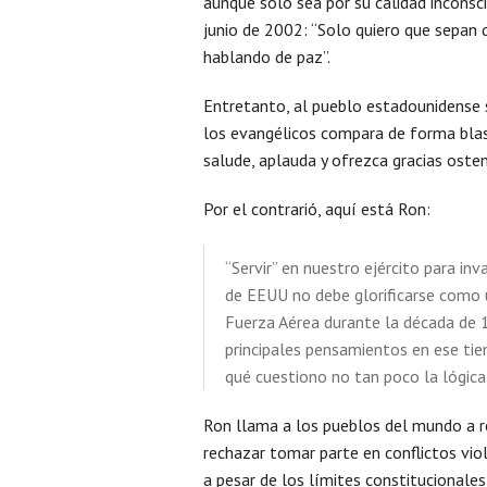
aunque solo sea por su calidad inconsc
junio de 2002: “Solo quiero que sepan
hablando de paz”.
Entretanto, al pueblo estadounidense s
los evangélicos compara de forma blasf
salude, aplauda y ofrezca gracias osten
Por el contrarió, aquí está Ron:
“Servir” en nuestro ejército para inv
de EEUU no debe glorificarse como u
Fuerza Aérea durante la década de 
principales pensamientos en ese tie
qué cuestiono no tan poco la lógica
Ron llama a los pueblos del mundo a res
rechazar tomar parte en conflictos vio
a pesar de los límites constitucionales 