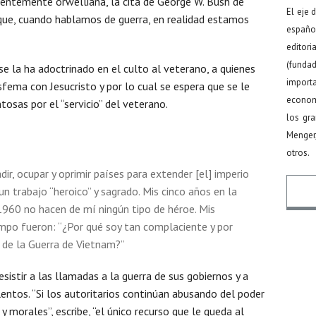
ientemente orwelliana, la cita de George W. Bush de
El eje 
 que, cuando hablamos de guerra, en realidad estamos
español
editor
(funda
e la ha adoctrinado en el culto al veterano, a quienes
import
ema con Jesucristo y por lo cual se espera que se le
econom
tosas por el “servicio” del veterano.
los gr
Menger
otros.
adir, ocupar y oprimir países para extender [el] imperio
n trabajo “heroico” y sagrado. Mis cinco años en la
1960 no hacen de mí ningún tipo de héroe. Mis
mpo fueron: “¿Por qué soy tan complaciente y por
Nomb
 de la Guerra de Vietnam?”
istir a las llamadas a la guerra de sus gobiernos y a
lentos. “Si los autoritarios continúan abusando del poder
Email
y morales”, escribe, “el único recurso que le queda al