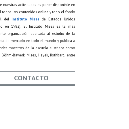
de nuestras actividades es poner disponible en
 todos los contenidos online y todo el fondo
ial del
Instituto Mises
de Estados Unidos
do en 1982). El Instituto Mises es la más
ante organización dedicada al estudio de la
ía de mercado en todo el mundo y publica a
andes maestros de la escuela austriaca como
, Böhm-Bawerk, Mises, Hayek, Rothbard, entre
CONTACTO
re
*
*
Asunto