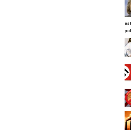
est
pol